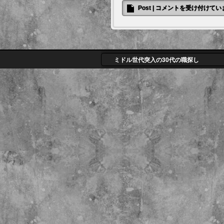
Post
|
コメントを受け付けてい
ミドル世代突入の30代の職探し